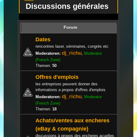
Discussions générales
Forum
Dates
rencontres laser, séminaires, congrès etc
dj_richu
Moderatoren:
,
Moderator
(French Zone)
Themen:
50
Offres d'emplois
les entreprises peuvent donner des
informations a propos d'offres d'emplois
dj_richu
Moderatoren:
,
Moderator
(French Zone)
Themen:
18
Achats/ventes aux encheres
(eBay & compagnie)
discussions à propos des encheres acuelles