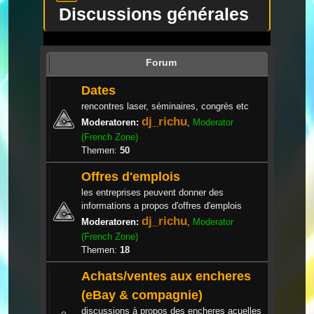
Discussions générales
Forum
Dates
rencontres laser, séminaires, congrès etc
dj_richu
Moderatoren:
,
Moderator
(French Zone)
Themen:
50
Offres d'emplois
les entreprises peuvent donner des
informations a propos d'offres d'emplois
dj_richu
Moderatoren:
,
Moderator
(French Zone)
Themen:
18
Achats/ventes aux encheres
(eBay & compagnie)
discussions à propos des encheres acuelles