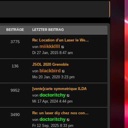
BEITRÄGE
LETZTER BEITRAG
Re: Location d'un Laser le We…
3775
miikkkllll
Neuester
von
Beitrag
Di 27 Jan, 2015 8:47 am
JSOL 2020 Grenoble
136
blackbird
Neuester
von
Beitrag
Mo 20 Jan, 2020 3:23 pm
[vente]carte symmetrique ILDA
9952
doctoritchy
Neuester
von
Beitrag
Mi 17 Apr, 2024 4:44 pm
Re: un laser diy chez nos con…
3490
doctoritchy
Neuester
von
Beitrag
Fr 12 Sep, 2025 8:33 pm