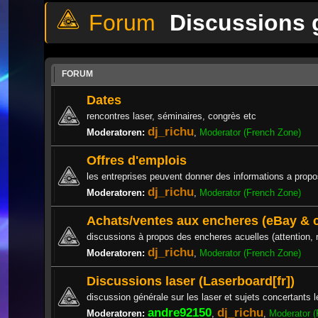
Discussions 
FORUM
Dates
rencontres laser, séminaires, congrès etc
dj_richu
Moderatoren:
,
Moderator (French Zone)
Offres d'emplois
les entreprises peuvent donner des informations a propos
dj_richu
Moderatoren:
,
Moderator (French Zone)
Achats/ventes aux encheres (eBay &
discussions à propos des encheres acuelles (attention,
dj_richu
Moderatoren:
,
Moderator (French Zone)
Discussions laser (Laserboard[fr])
discussion générale sur les laser et sujets concertants l
andre92150
dj_richu
Moderatoren:
,
,
Moderator (