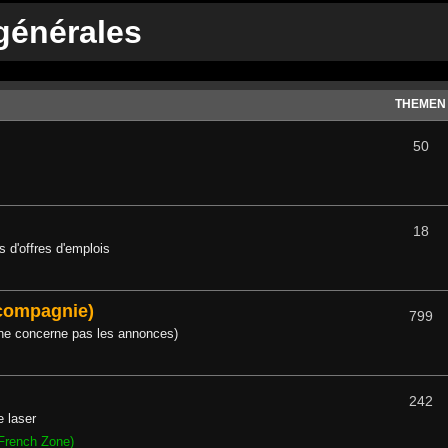
générales
THEMEN
50
18
 d'offres d'emplois
 compagnie)
799
 ne concerne pas les annonces)
242
e laser
French Zone)