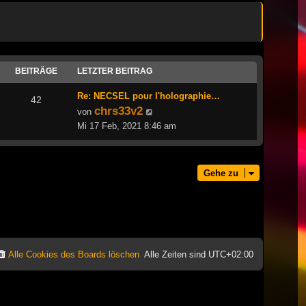
BEITRÄGE
LETZTER BEITRAG
Re: NECSEL pour l'holographie…
42
chrs33v2
Neuester
von
Beitrag
Mi 17 Feb, 2021 8:46 am
Gehe zu
Alle Cookies des Boards löschen
Alle Zeiten sind
UTC+02:00