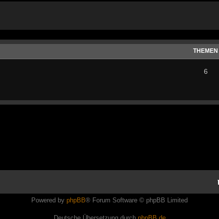
THEMEN
6
Powered by
phpBB
® Forum Software © phpBB Limited
Deutsche Übersetzung durch
phpBB.de