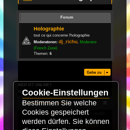
Forum
Holographie
tout ce qui concerne l'holographie
dj_richu
Moderatoren:
,
Moderator
(French Zone)
Themen:
6
Gehe zu
WER IST ONLINE?
Cookie-Einstellungen
Mitglieder in diesem Forum: 0 Mitglieder und 1 Gast
Bestimmen Sie welche
LaserFreak.net
Forum
Cookies gespeichert
Powered by
phpBB
® Forum Software © phpBB
Limited
werden dürfen. Sie können
Deutsche Übersetzung durch
phpBB.de