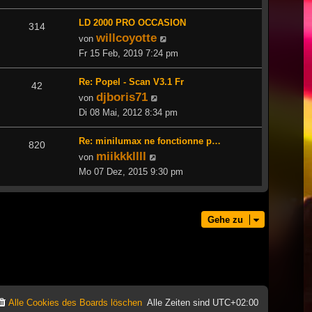
LD 2000 PRO OCCASION
314
willcoyotte
Neuester
von
Beitrag
Fr 15 Feb, 2019 7:24 pm
Re: Popel - Scan V3.1 Fr
42
djboris71
Neuester
von
Beitrag
Di 08 Mai, 2012 8:34 pm
Re: minilumax ne fonctionne p…
820
miikkkllll
Neuester
von
Beitrag
Mo 07 Dez, 2015 9:30 pm
Gehe zu
Alle Cookies des Boards löschen
Alle Zeiten sind
UTC+02:00