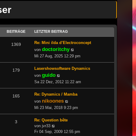
ser
BEITRÄGE
LETZTER BEITRAG
Re: Mini ilda d’Electroconcept
1369
doctoritchy
Neuester
von
Beitrag
Mi 27 Aug, 2025 12:29 pm
Lasershowsoftware Dynamics
179
guido
Neuester
von
Beitrag
Sa 22 Dez, 2012 11:22 am
Re: Dynamics / Mamba
165
nikoones
Neuester
von
Beitrag
Mi 23 Mai, 2018 9:23 pm
Re: Question bête
3
Neuester
von
jvr33
Beitrag
Fr 04 Sep, 2009 12:55 pm