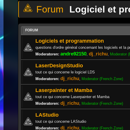
Logiciel et p
FORUM
Logiciels et programmation
questions d'ordre général concernant les logiciels et la
andre92150
dj_richu
Moderatoren:
,
,
Moderator (
LaserDesignStudio
tout ce qui concerne le logiciel LDS
dj_richu
Moderatoren:
,
Moderator (French Zone)
Laserpainter et Mamba
tout ce qui concerne Laserpainter et Mamba
dj_richu
Moderatoren:
,
Moderator (French Zone)
LAStudio
tout ce qui concerne LAStudio
dj_richu
Moderatoren:
,
Moderator (French Zone)