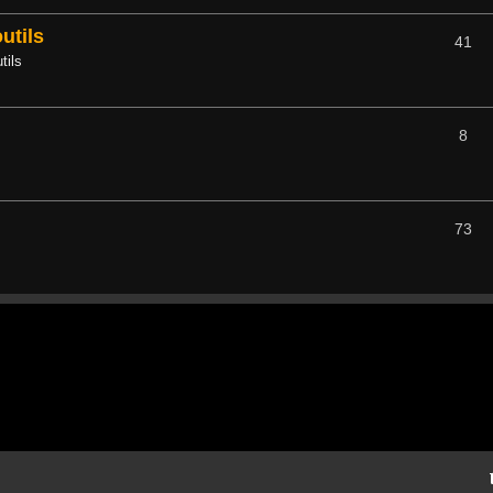
utils
41
tils
8
73