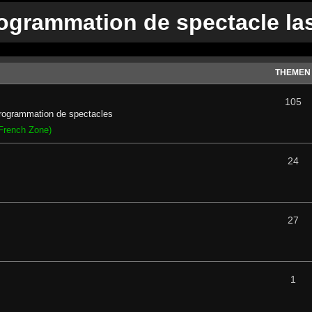
rogrammation de spectacle la
THEMEN
105
 programmation de spectacles
French Zone)
24
27
1