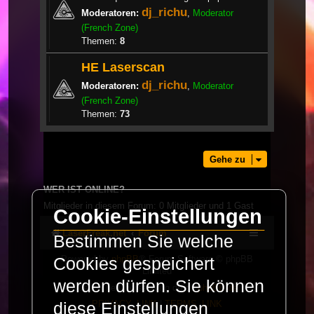
dj_richu
Moderatoren:
,
Moderator
(French Zone)
Themen:
8
HE Laserscan
dj_richu
Moderatoren:
,
Moderator
(French Zone)
Themen:
73
Gehe zu
WER IST ONLINE?
Mitglieder in diesem Forum: 0 Mitglieder und 1 Gast
Cookie-Einstellungen
LaserFreak.net
Forum
Bestimmen Sie welche
Powered by
phpBB
® Forum Software © phpBB
Cookies gespeichert
Limited
werden dürfen. Sie können
Deutsche Übersetzung durch
phpBB.de
PRIVACY_LINK
|
TERMS_LINK
diese Einstellungen