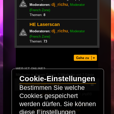
dj_richu
Moderatoren:
,
Moderator
(French Zone)
Themen:
8
HE Laserscan
dj_richu
Moderatoren:
,
Moderator
(French Zone)
Themen:
73
Gehe zu
WER IST ONLINE?
Mitglieder in diesem Forum: 0 Mitglieder und 2 Gäste
Cookie-Einstellungen
LaserFreak.net
Forum
Bestimmen Sie welche
Powered by
phpBB
® Forum Software © phpBB
Cookies gespeichert
Limited
werden dürfen. Sie können
Deutsche Übersetzung durch
phpBB.de
PRIVACY_LINK
|
TERMS_LINK
diese Einstellungen