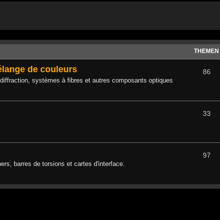
THEMEN
mélange de couleurs
86
diffraction, systèmes à fibres et autres composants optiques
33
97
s, barres de torsions et cartes d'interface.