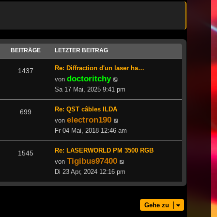
BEITRÄGE
LETZTER BEITRAG
Re: Diffraction d'un laser ha…
1437
doctoritchy
Neuester
von
Beitrag
Sa 17 Mai, 2025 9:41 pm
Re: QST câbles ILDA
699
electron190
Neuester
von
Beitrag
Fr 04 Mai, 2018 12:46 am
Re: LASERWORLD PM 3500 RGB
1545
Tigibus97400
Neuester
von
Beitrag
Di 23 Apr, 2024 12:16 pm
Gehe zu