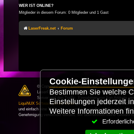
WER IST ONLINE?
Mitglieder in diesem Forum: 0 Mitglieder und 1 Gast
LaserFreak.net
Forum
Cookie-Einstellung
© Copyright 2025 - LaserFreak.net
Bestimmen Sie welche Co
LaserFreak ist ein freies und offenes Forum zum Thema 
Server und den Traffic. Einnahmen von Fan Artikeln we
Einstellungen jederzeit 
LiquiNUX Software GmbH Berlin
gehostet und betreut. Als CMS v
und einfach eine Mail oder verwendet unser Kontaktformular. Alle I
Weitere Informationen fi
Genehmigung verwendet werden. Wir übernehmen keine Gewähr für 
Erforderli