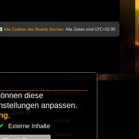
Alle Cookies des Boards löschen
Alle Zeiten sind
UTC+02:00
Impressum
können diese
e finanzieren die
instellungen anpassen.
Datenschutz
eak habt schickt
 ohne schriftliche
ng
.
Kontakt
Externe Inhalte
Cookies