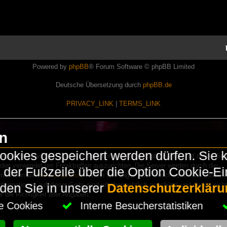
Powered by
phpBB
® Forum Software © phpBB Limited
Deutsche Übersetzung durch
phpBB.de
PRIVACY_LINK
|
TERMS_LINK
en
okies gespeichert werden dürfen. Sie 
Lasershowtechnik. Wir sind nicht kommerziell und die Banner auf dieser Seit
rden verwendet um Freaktreffen auszurichten. Die Server werden durch die
in der Fußzeile über die Option Cookie-E
erwenden wir
HomepageEasy
. Wenn Ihr Fragen oder Beschwerden zu LaserFr
nformationen auf dieser Seite sind urheberrechtlich geschützt und dürfen nicht
nden Sie in unserer
Datenschutzerkläru
die Richtigkeit aller Angaben.
che Cookies
Interne Besucherstatistiken