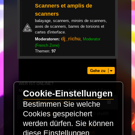
Scanners et amplis de
scanners
balayage, scanners, miroirs de scanners,
axes de scanners, barres de torsions et
cartes d'interface.
dj_richu
Moderatoren:
,
Moderator
(French Zone)
Themen:
97
Gehe zu
WER IST ONLINE?
Mitglieder in diesem Forum: 0 Mitglieder und 2 Gäste
Cookie-Einstellungen
Bestimmen Sie welche
LaserFreak.net
Forum
Cookies gespeichert
Powered by
phpBB
® Forum Software © phpBB
Limited
werden dürfen. Sie können
Deutsche Übersetzung durch
phpBB.de
diese Einstellungen
PRIVACY_LINK
|
TERMS_LINK