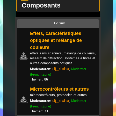
Composants
Forum
Effets, caractéristiques
optiques et mélange de
couleurs
effets sans scanners, mélange de couleurs,
réseaux de diffraction, systèmes à fibres et
autres composants optiques
dj_richu
Moderatoren:
,
Moderator
(French Zone)
Themen:
86
Microcontrôleurs et autres
microcontrôleurs, protocoles et autres
dj_richu
Moderatoren:
,
Moderator
(French Zone)
Themen:
33