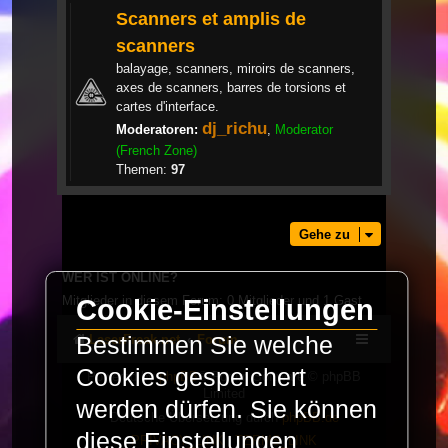
Scanners et amplis de
scanners
balayage, scanners, miroirs de scanners,
axes de scanners, barres de torsions et
cartes d'interface.
dj_richu
Moderatoren:
,
Moderator
(French Zone)
Themen:
97
Gehe zu
WER IST ONLINE?
Mitglieder in diesem Forum: 0 Mitglieder und 1 Gast
Cookie-Einstellungen
Bestimmen Sie welche
LaserFreak.net
Forum
Cookies gespeichert
Powered by
phpBB
® Forum Software © phpBB
Limited
werden dürfen. Sie können
Deutsche Übersetzung durch
phpBB.de
diese Einstellungen
PRIVACY_LINK
|
TERMS_LINK