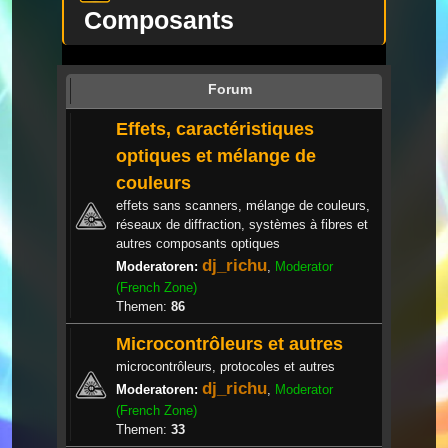
Composants
Forum
Effets, caractéristiques
optiques et mélange de
couleurs
effets sans scanners, mélange de couleurs,
réseaux de diffraction, systèmes à fibres et
autres composants optiques
dj_richu
Moderatoren:
,
Moderator
(French Zone)
Themen:
86
Microcontrôleurs et autres
microcontrôleurs, protocoles et autres
dj_richu
Moderatoren:
,
Moderator
(French Zone)
Themen:
33