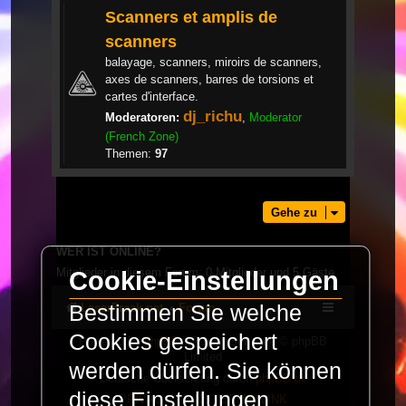
Scanners et amplis de
scanners
balayage, scanners, miroirs de scanners,
axes de scanners, barres de torsions et
cartes d'interface.
dj_richu
Moderatoren:
,
Moderator
(French Zone)
Themen:
97
Gehe zu
WER IST ONLINE?
Mitglieder in diesem Forum: 0 Mitglieder und 5 Gäste
Cookie-Einstellungen
Bestimmen Sie welche
LaserFreak.net
Forum
Cookies gespeichert
Powered by
phpBB
® Forum Software © phpBB
Limited
werden dürfen. Sie können
Deutsche Übersetzung durch
phpBB.de
diese Einstellungen
PRIVACY_LINK
|
TERMS_LINK