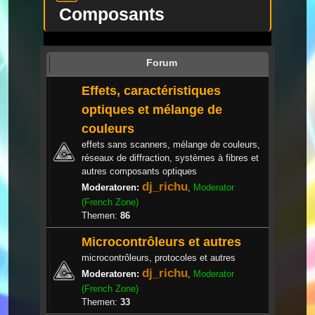
Composants
Forum
Effets, caractéristiques
optiques et mélange de
couleurs
effets sans scanners, mélange de couleurs,
réseaux de diffraction, systèmes à fibres et
autres composants optiques
dj_richu
Moderatoren:
,
Moderator
(French Zone)
Themen:
86
Microcontrôleurs et autres
microcontrôleurs, protocoles et autres
dj_richu
Moderatoren:
,
Moderator
(French Zone)
Themen:
33