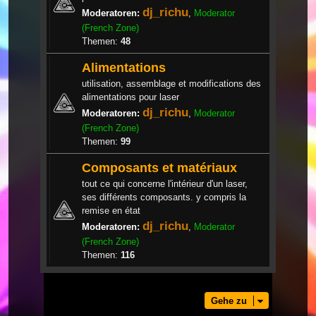
dj_richu
Moderatoren:
,
Moderator
(French Zone)
Themen:
48
Alimentations
utilisation, assemblage et modifications des
alimentations pour laser
dj_richu
Moderatoren:
,
Moderator
(French Zone)
Themen:
99
Composants et matériaux
tout ce qui concerne l'intérieur d'un laser,
ses différents composants. y compris la
remise en état
dj_richu
Moderatoren:
,
Moderator
(French Zone)
Themen:
116
Gehe zu