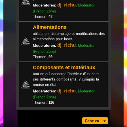
dj_richu
Moderatoren:
,
Moderator
(French Zone)
Themen:
48
Alimentations
utilisation, assemblage et modifications des
alimentations pour laser
dj_richu
Moderatoren:
,
Moderator
(French Zone)
Themen:
99
Composants et matériaux
tout ce qui concerne l'intérieur d'un laser,
ses différents composants. y compris la
remise en état
dj_richu
Moderatoren:
,
Moderator
(French Zone)
Themen:
116
Gehe zu