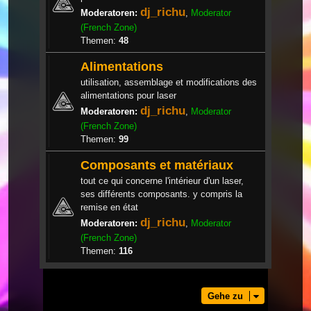
dj_richu
Moderatoren:
,
Moderator
(French Zone)
Themen:
48
Alimentations
utilisation, assemblage et modifications des
alimentations pour laser
dj_richu
Moderatoren:
,
Moderator
(French Zone)
Themen:
99
Composants et matériaux
tout ce qui concerne l'intérieur d'un laser,
ses différents composants. y compris la
remise en état
dj_richu
Moderatoren:
,
Moderator
(French Zone)
Themen:
116
Gehe zu