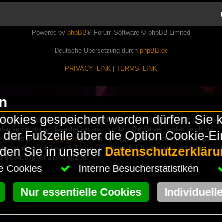
Powered by
phpBB
® Forum Software © phpBB Limited
Deutsche Übersetzung durch
phpBB.de
PRIVACY_LINK
|
TERMS_LINK
en
okies gespeichert werden dürfen. Sie 
Lasershowtechnik. Wir sind nicht kommerziell und die Banner auf dieser Seit
rden verwendet um Freaktreffen auszurichten. Die Server werden durch die
in der Fußzeile über die Option Cookie-E
erwenden wir
HomepageEasy
. Wenn Ihr Fragen oder Beschwerden zu LaserFr
nformationen auf dieser Seite sind urheberrechtlich geschützt und dürfen nicht
nden Sie in unserer
Datenschutzerkläru
die Richtigkeit aller Angaben.
che Cookies
Interne Besucherstatistiken
Nur essentielle Cookies
Individuell