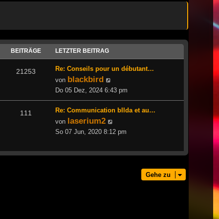
BEITRÄGE
LETZTER BEITRAG
Re: Conseils pour un débutant…
21253
blackbird
Neuester
von
Beitrag
Do 05 Dez, 2024 6:43 pm
Re: Communication bIlda et au…
111
laserium2
Neuester
von
Beitrag
So 07 Jun, 2020 8:12 pm
Gehe zu