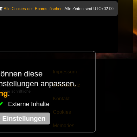
Alle Cookies des Boards löschen
Alle Zeiten sind
UTC+02:00
Impressum
können diese
e finanzieren die
instellungen anpassen.
Datenschutz
eak habt schickt
 ohne schriftliche
ng
.
Kontakt
Externe Inhalte
Cookies
e Einstellungen
Memories