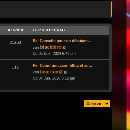
BEITRÄGE
LETZTER BEITRAG
Re: Conseils pour un débutant…
21253
blackbird
Neuester
von
Beitrag
Do 05 Dez, 2024 6:43 pm
Re: Communication bIlda et au…
111
laserium2
Neuester
von
Beitrag
So 07 Jun, 2020 8:12 pm
Gehe zu