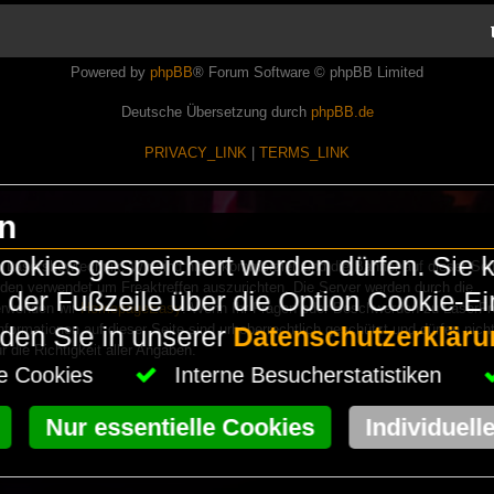
Powered by
phpBB
® Forum Software © phpBB Limited
Deutsche Übersetzung durch
phpBB.de
PRIVACY_LINK
|
TERMS_LINK
en
okies gespeichert werden dürfen. Sie 
Lasershowtechnik. Wir sind nicht kommerziell und die Banner auf dieser Seit
rden verwendet um Freaktreffen auszurichten. Die Server werden durch die
in der Fußzeile über die Option Cookie-E
erwenden wir
HomepageEasy
. Wenn Ihr Fragen oder Beschwerden zu LaserFr
nformationen auf dieser Seite sind urheberrechtlich geschützt und dürfen nicht
nden Sie in unserer
Datenschutzerkläru
die Richtigkeit aller Angaben.
che Cookies
Interne Besucherstatistiken
Nur essentielle Cookies
Individuell