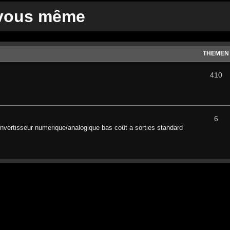
 vous même
THEMEN
410
6
nvertisseur numerique/analogique bas coût a sorties standard