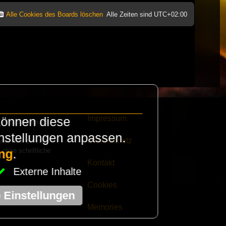
Alle Cookies des Boards löschen
Alle Zeiten sind
UTC+02:00
Impressum
können diese
e finanzieren die
instellungen anpassen.
Datenschutz
eak habt schickt
 ohne schriftliche
ng
.
Kontakt
Externe Inhalte
Cookies
e Einstellungen
Memories