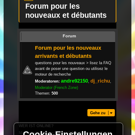
Forum pour les
nouveaux et débutants
Forum
Forum pour les nouveaux
arrivants et débutants
questions pour les nouveaux > lisez la FAQ
avant de poser une question ou utilisez le
moteur de recherche
andre92150
dj_richu
Moderatoren:
,
,
Moderator (French Zone)
Themen:
500
Gehe zu
WER IST ONLINE?
Cookie-Einstellungen
Mitglieder in diesem Forum: 0 Mitglieder und 3 Gäste