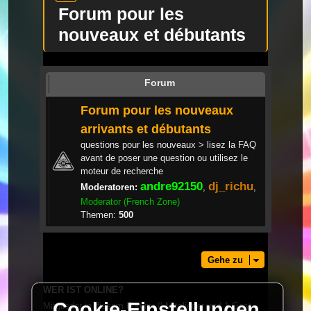
Forum pour les
nouveaux et débutants
Forum
Forum pour les nouveaux
arrivants et débutants
questions pour les nouveaux > lisez la FAQ
avant de poser une question ou utilisez le
moteur de recherche
andre92150
dj_richu
Moderatoren:
,
,
Moderator (French Zone)
Themen:
500
Gehe zu
WER IST ONLINE?
Cookie-Einstellungen
Mitglieder in diesem Forum: 0 Mitglieder und 1 Gast