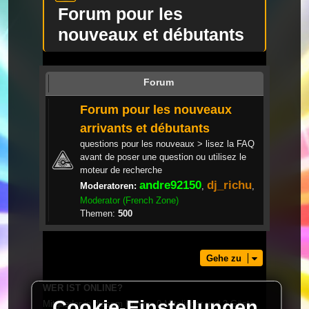
Forum pour les
nouveaux et débutants
Forum
Forum pour les nouveaux
arrivants et débutants
questions pour les nouveaux > lisez la FAQ
avant de poser une question ou utilisez le
moteur de recherche
andre92150
dj_richu
Moderatoren:
,
,
Moderator (French Zone)
Themen:
500
Gehe zu
WER IST ONLINE?
Cookie-Einstellungen
Mitglieder in diesem Forum: 0 Mitglieder und 2 Gäste