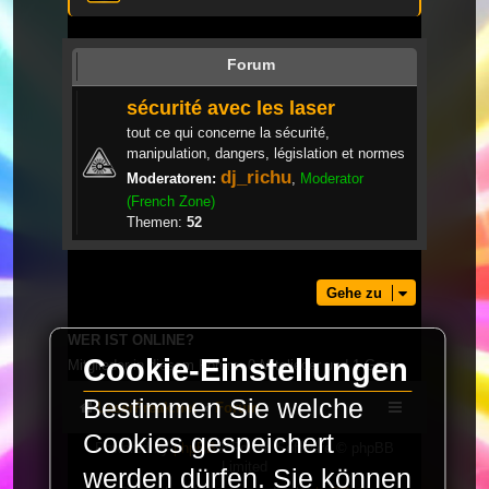
Forum
sécurité avec les laser
tout ce qui concerne la sécurité,
manipulation, dangers, législation et normes
dj_richu
Moderatoren:
,
Moderator
(French Zone)
Themen:
52
Gehe zu
WER IST ONLINE?
Cookie-Einstellungen
Mitglieder in diesem Forum: 0 Mitglieder und 1 Gast
Bestimmen Sie welche
LaserFreak.net
Forum
Cookies gespeichert
Powered by
phpBB
® Forum Software © phpBB
Limited
werden dürfen. Sie können