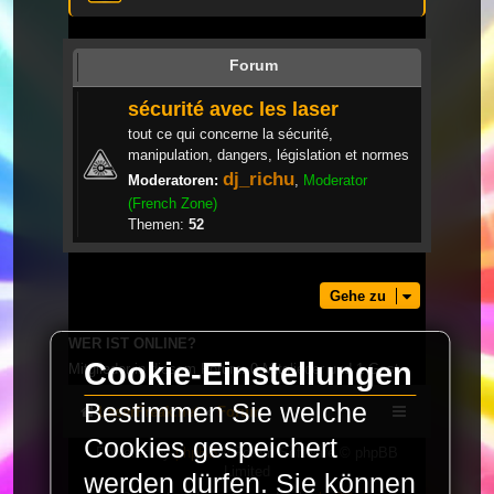
Forum
sécurité avec les laser
tout ce qui concerne la sécurité,
manipulation, dangers, législation et normes
dj_richu
Moderatoren:
,
Moderator
(French Zone)
Themen:
52
Gehe zu
WER IST ONLINE?
Cookie-Einstellungen
Mitglieder in diesem Forum: 0 Mitglieder und 1 Gast
Bestimmen Sie welche
LaserFreak.net
Forum
Cookies gespeichert
Powered by
phpBB
® Forum Software © phpBB
Limited
werden dürfen. Sie können