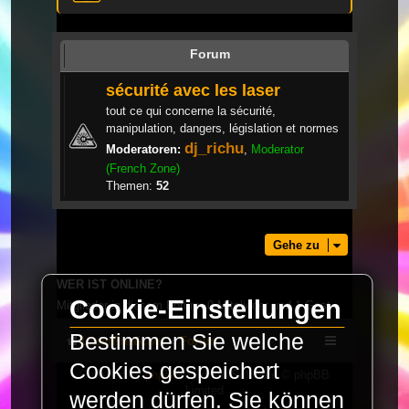
Forum
sécurité avec les laser
tout ce qui concerne la sécurité,
manipulation, dangers, législation et normes
dj_richu
Moderatoren:
,
Moderator
(French Zone)
Themen:
52
Gehe zu
WER IST ONLINE?
Cookie-Einstellungen
Mitglieder in diesem Forum: 0 Mitglieder und 1 Gast
Bestimmen Sie welche
LaserFreak.net
Forum
Cookies gespeichert
Powered by
phpBB
® Forum Software © phpBB
Limited
werden dürfen. Sie können