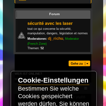
Forum
sécurité avec les laser
tout ce qui concerne la sécurité,
manipulation, dangers, législation et normes
dj_richu
Moderatoren:
,
Moderator
(French Zone)
Themen:
52
Gehe zu
WER IST ONLINE?
Cookie-Einstellungen
Mitglieder in diesem Forum: 0 Mitglieder und 1 Gast
Bestimmen Sie welche
LaserFreak.net
Forum
Cookies gespeichert
Powered by
phpBB
® Forum Software © phpBB
Limited
werden dürfen. Sie können