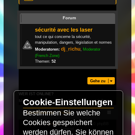
Forum
sécurité avec les laser
tout ce qui concerne la sécurité,
manipulation, dangers, législation et normes
dj_richu
Moderatoren:
,
Moderator
(French Zone)
Themen:
52
Gehe zu
WER IST ONLINE?
Cookie-Einstellungen
Mitglieder in diesem Forum: 0 Mitglieder und 2 Gäste
Bestimmen Sie welche
LaserFreak.net
Forum
Cookies gespeichert
Powered by
phpBB
® Forum Software © phpBB
Limited
werden dürfen. Sie können