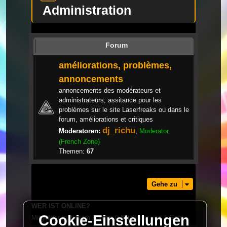
Administration
Forum
améliorations, problèmes,
annoncements
annoncements des modérateurs et
administrateurs, assitance pour les
problèmes sur le site Laserfreaks ou dans le
forum, améliorations et critiques
dj_richu
Moderatoren:
,
Moderator
(French Zone)
Themen:
67
Gehe zu
WER IST ONLINE?
Cookie-Einstellungen
Mitglieder in diesem Forum: 0 Mitglieder und 1 Gast