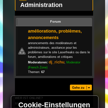
Administration
Forum
améliorations, problèmes,
annoncements
annoncements des modérateurs et
administrateurs, assitance pour les
problèmes sur le site Laserfreaks ou dans le
forum, améliorations et critiques
dj_richu
Moderatoren:
,
Moderator
(French Zone)
Themen:
67
Gehe zu
WER IST ONLINE?
Cookie-Einstellungen
Mitglieder in diesem Forum: 0 Mitglieder und 2 Gäste