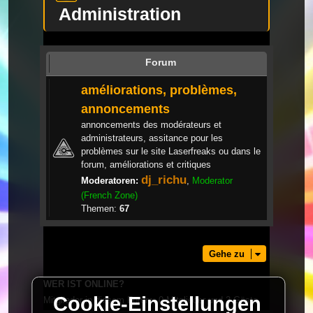
Administration
Forum
améliorations, problèmes,
annoncements
annoncements des modérateurs et
administrateurs, assitance pour les
problèmes sur le site Laserfreaks ou dans le
forum, améliorations et critiques
dj_richu
Moderatoren:
,
Moderator
(French Zone)
Themen:
67
Gehe zu
WER IST ONLINE?
Cookie-Einstellungen
Mitglieder in diesem Forum: 0 Mitglieder und 2 Gäste