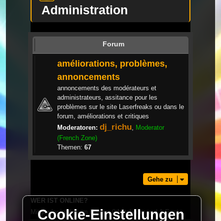
Administration
Forum
améliorations, problèmes,
annoncements
annoncements des modérateurs et
administrateurs, assitance pour les
problèmes sur le site Laserfreaks ou dans le
forum, améliorations et critiques
dj_richu
Moderatoren:
,
Moderator
(French Zone)
Themen:
67
Gehe zu
WER IST ONLINE?
Cookie-Einstellungen
Mitglieder in diesem Forum: 0 Mitglieder und 1 Gast