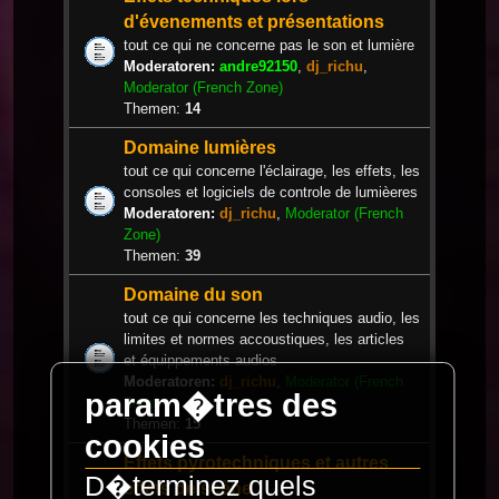
d'évenements et présentations
tout ce qui ne concerne pas le son et lumière
Moderatoren:
andre92150
,
dj_richu
,
Moderator (French Zone)
Themen:
14
Domaine lumières
tout ce qui concerne l'éclairage, les effets, les
consoles et logiciels de controle de lumièeres
Moderatoren:
dj_richu
,
Moderator (French
Zone)
Themen:
39
Domaine du son
tout ce qui concerne les techniques audio, les
limites et normes accoustiques, les articles
et équippements audios
Moderatoren:
dj_richu
,
Moderator (French
param�tres des
Zone)
Themen:
15
cookies
Effets pyrotechniques et autres
D�terminez quels
effets de scène