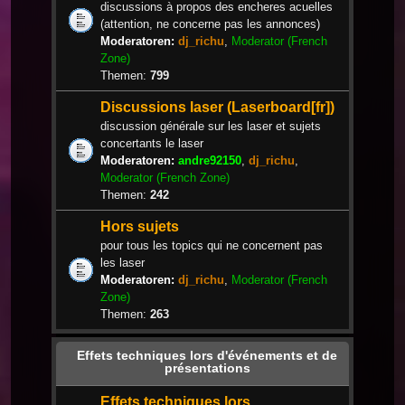
discussions à propos des encheres acuelles
(attention, ne concerne pas les annonces)
Moderatoren:
dj_richu
,
Moderator (French
Zone)
Themen:
799
Discussions laser (Laserboard[fr])
discussion générale sur les laser et sujets
concertants le laser
Moderatoren:
andre92150
,
dj_richu
,
Moderator (French Zone)
Themen:
242
Hors sujets
pour tous les topics qui ne concernent pas
les laser
Moderatoren:
dj_richu
,
Moderator (French
Zone)
Themen:
263
Effets techniques lors d'événements et de
présentations
Effets techniques lors