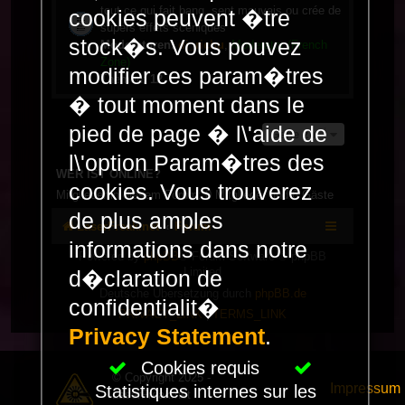
tout ce qui fait bang, sent mauvais ou crée de
cookies peuvent �tre
supers effets scéniques
stock�s. Vous pouvez
Moderatoren:
dj_richu
,
Moderator (French
Zone)
modifier ces param�tres
Themen:
12
� tout moment dans le
pied de page � l\'aide de
Gehe zu
l\'option Param�tres des
WER IST ONLINE?
cookies. Vous trouverez
Mitglieder in diesem Forum: 0 Mitglieder und 6 Gäste
de plus amples
LaserFreak.net
Forum
informations dans notre
Powered by
phpBB
® Forum Software © phpBB
Limited
d�claration de
Deutsche Übersetzung durch
phpBB.de
confidentialit�
PRIVACY_LINK
|
TERMS_LINK
Privacy Statement
.
Cookies requis
© Copyright 2025 -
Impressum
Statistiques internes sur les
LaserFreak.net