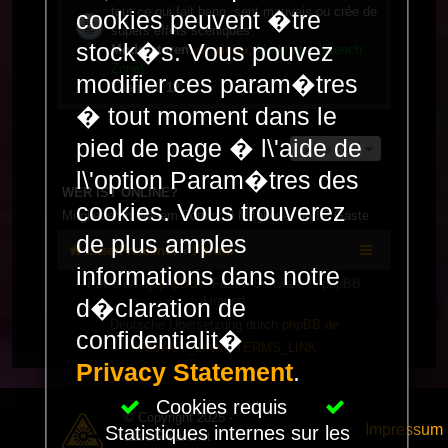
tout ce qui fait bang, sent mauvais ou crée de
cookies peuvent �tre
supers effets scéniques
stock�s. Vous pouvez
Moderatoren:
dj_richu
,
Moderator (French
Zone)
modifier ces param�tres
Themen:
12
� tout moment dans le
pied de page � l\'aide de
Gehe zu
l\'option Param�tres des
WER IST ONLINE?
cookies. Vous trouverez
Mitglieder in diesem Forum: 0 Mitglieder und 2 Gäste
de plus amples
LaserFreak.net
Forum
informations dans notre
Powered by
phpBB
® Forum Software © phpBB
Limited
d�claration de
Deutsche Übersetzung durch
phpBB.de
confidentialit�
PRIVACY_LINK
|
TERMS_LINK
Privacy Statement
.
Cookies requis
© Copyright 2025 -
Impressum
Statistiques internes sur les
LaserFreak.net