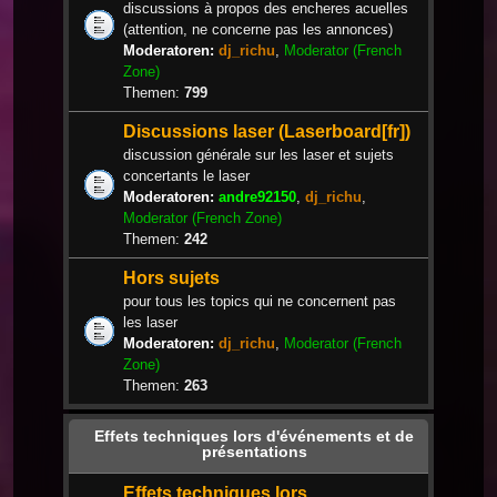
discussions à propos des encheres acuelles
(attention, ne concerne pas les annonces)
Moderatoren:
dj_richu
,
Moderator (French
Zone)
Themen:
799
Discussions laser (Laserboard[fr])
discussion générale sur les laser et sujets
concertants le laser
Moderatoren:
andre92150
,
dj_richu
,
Moderator (French Zone)
Themen:
242
Hors sujets
pour tous les topics qui ne concernent pas
les laser
Moderatoren:
dj_richu
,
Moderator (French
Zone)
Themen:
263
Effets techniques lors d'événements et de
présentations
Effets techniques lors