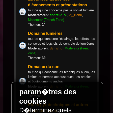
d'évenements et présentations
tout ce qui ne concerne pas le son et lumière
Moderatoren:
andre92150
,
dj_richu
,
Moderator (French Zone)
Themen:
14
Domaine lumières
tout ce qui concerne l'éclairage, les effets, les
consoles et logiciels de controle de lumièeres
Moderatoren:
dj_richu
,
Moderator (French
Zone)
Themen:
39
Domaine du son
tout ce qui concerne les techniques audio, les
limites et normes accoustiques, les articles
et équippements audios
Moderatoren:
dj_richu
,
Moderator (French
param�tres des
Zone)
Themen:
15
cookies
Effets pyrotechniques et autres
D�terminez quels
effets de scène