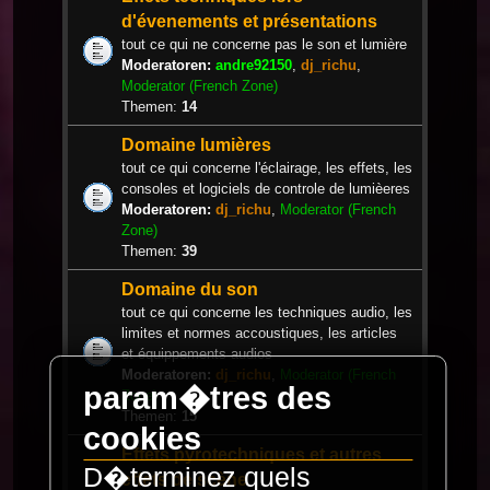
d'évenements et présentations
tout ce qui ne concerne pas le son et lumière
Moderatoren:
andre92150
,
dj_richu
,
Moderator (French Zone)
Themen:
14
Domaine lumières
tout ce qui concerne l'éclairage, les effets, les
consoles et logiciels de controle de lumièeres
Moderatoren:
dj_richu
,
Moderator (French
Zone)
Themen:
39
Domaine du son
tout ce qui concerne les techniques audio, les
limites et normes accoustiques, les articles
et équippements audios
Moderatoren:
dj_richu
,
Moderator (French
param�tres des
Zone)
Themen:
15
cookies
Effets pyrotechniques et autres
D�terminez quels
effets de scène