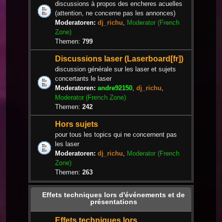
discussions à propos des encheres acuelles
(attention, ne concerne pas les annonces)
Moderatoren:
dj_richu
,
Moderator (French
Zone)
Themen:
799
Discussions laser (Laserboard[fr])
discussion générale sur les laser et sujets
concertants le laser
Moderatoren:
andre92150
,
dj_richu
,
Moderator (French Zone)
Themen:
242
Hors sujets
pour tous les topics qui ne concernent pas
les laser
Moderatoren:
dj_richu
,
Moderator (French
Zone)
Themen:
263
Effets techniques lors d'événements et de
présentations
Effets techniques lors