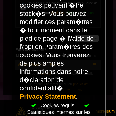
tout ce qui fait bang, sent mauvais ou crée de
cookies peuvent �tre
supers effets scéniques
stock�s. Vous pouvez
Moderatoren:
dj_richu
,
Moderator (French
Zone)
modifier ces param�tres
Themen:
12
� tout moment dans le
pied de page � l\'aide de
Gehe zu
l\'option Param�tres des
WER IST ONLINE?
cookies. Vous trouverez
Mitglieder in diesem Forum: 0 Mitglieder und 2 Gäste
de plus amples
LaserFreak.net
Forum
informations dans notre
Powered by
phpBB
® Forum Software © phpBB
Limited
d�claration de
Deutsche Übersetzung durch
phpBB.de
confidentialit�
PRIVACY_LINK
|
TERMS_LINK
Privacy Statement
.
Cookies requis
© Copyright 2025 -
Impressum
Statistiques internes sur les
LaserFreak.net