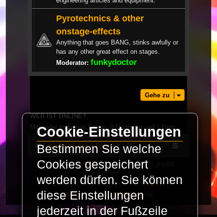
engineering articles and equipment.
Pyrotechnics & other
onstage-effects
Anything that goes BANG, stinks awfully or
has any other great effect on stages.
funkydoctor
Moderator:
Gehe zu
WER IST ONLINE?
Mitglieder in diesem Forum: 0 Mitglieder und 1 Gast
Cookie-Einstellungen
Bestimmen Sie welche
LaserFreak.net
Forum
Cookies gespeichert
Powered by
phpBB
® Forum Software © phpBB
Limited
werden dürfen. Sie können
Deutsche Übersetzung durch
phpBB.de
diese Einstellungen
PRIVACY_LINK
|
TERMS_LINK
jederzeit in der Fußzeile