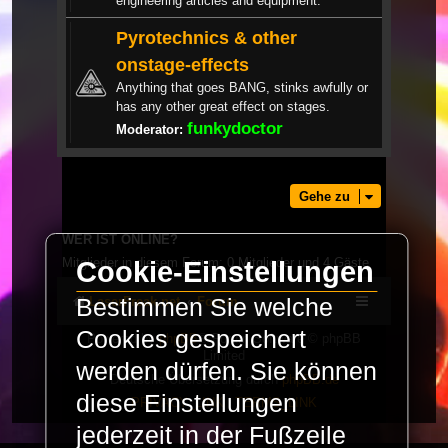
engineering articles and equipment.
Pyrotechnics & other
onstage-effects
Anything that goes BANG, stinks awfully or
has any other great effect on stages.
funkydoctor
Moderator:
Gehe zu
WER IST ONLINE?
Mitglieder in diesem Forum: 0 Mitglieder und 4 Gäste
Cookie-Einstellungen
Bestimmen Sie welche
LaserFreak.net
Forum
Cookies gespeichert
Powered by
phpBB
® Forum Software © phpBB
Limited
werden dürfen. Sie können
Deutsche Übersetzung durch
phpBB.de
diese Einstellungen
PRIVACY_LINK
|
TERMS_LINK
jederzeit in der Fußzeile