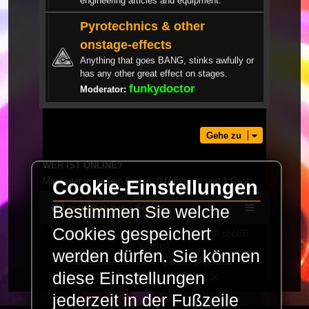
engineering articles and equipment.
Pyrotechnics & other
onstage-effects
Anything that goes BANG, stinks awfully or
has any other great effect on stages.
funkydoctor
Moderator:
Gehe zu
WER IST ONLINE?
Mitglieder in diesem Forum: 0 Mitglieder und 1 Gast
Cookie-Einstellungen
Bestimmen Sie welche
LaserFreak.net
Forum
Cookies gespeichert
Powered by
phpBB
® Forum Software © phpBB
Limited
werden dürfen. Sie können
Deutsche Übersetzung durch
phpBB.de
diese Einstellungen
PRIVACY_LINK
|
TERMS_LINK
jederzeit in der Fußzeile