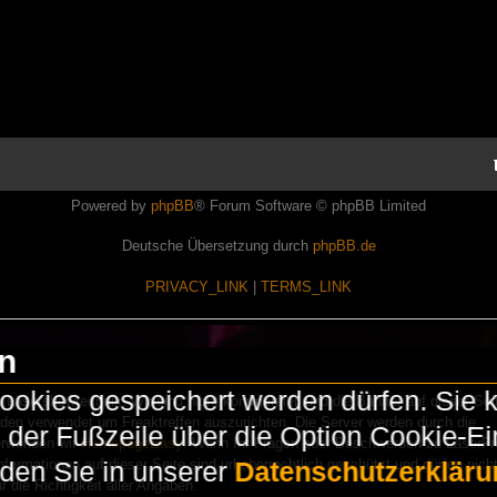
Powered by
phpBB
® Forum Software © phpBB Limited
Deutsche Übersetzung durch
phpBB.de
PRIVACY_LINK
|
TERMS_LINK
en
okies gespeichert werden dürfen. Sie 
Lasershowtechnik. Wir sind nicht kommerziell und die Banner auf dieser Seit
rden verwendet um Freaktreffen auszurichten. Die Server werden durch die
in der Fußzeile über die Option Cookie-E
erwenden wir
HomepageEasy
. Wenn Ihr Fragen oder Beschwerden zu LaserFr
nformationen auf dieser Seite sind urheberrechtlich geschützt und dürfen nicht
nden Sie in unserer
Datenschutzerkläru
die Richtigkeit aller Angaben.