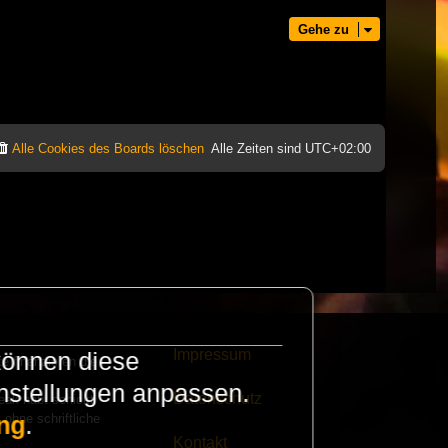
Gehe zu
Alle Cookies des Boards löschen
Alle Zeiten sind
UTC+02:00
Impressum
können diese
e finanzieren die
instellungen anpassen.
Datenschutz
eak habt schickt
 ohne schriftliche
ng
.
Kontakt