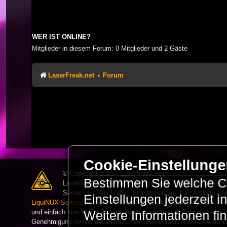
WER IST ONLINE?
Mitglieder in diesem Forum: 0 Mitglieder und 2 Gäste
LaserFreak.net
Forum
Cookie-Einstellung
© Copyright 2025 - LaserFreak.net
Bestimmen Sie welche Co
LaserFreak ist ein freies und offenes Forum zum Thema 
Server und den Traffic. Einnahmen von Fan Artikeln we
Einstellungen jederzeit 
LiquiNUX Software GmbH Berlin
gehostet und betreut. Als CMS v
und einfach eine Mail oder verwendet unser Kontaktformular. Alle I
Weitere Informationen fi
Genehmigung verwendet werden. Wir übernehmen keine Gewähr für 