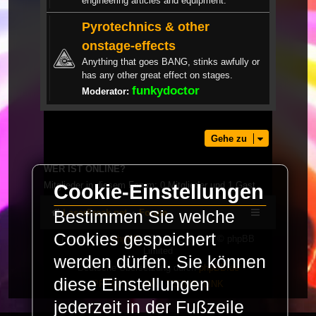
engineering articles and equipment.
Pyrotechnics & other
onstage-effects
Anything that goes BANG, stinks awfully or
has any other great effect on stages.
funkydoctor
Moderator:
Gehe zu
WER IST ONLINE?
Mitglieder in diesem Forum: 0 Mitglieder und 1 Gast
Cookie-Einstellungen
Bestimmen Sie welche
LaserFreak.net
Forum
Cookies gespeichert
Powered by
phpBB
® Forum Software © phpBB
Limited
werden dürfen. Sie können
Deutsche Übersetzung durch
phpBB.de
diese Einstellungen
PRIVACY_LINK
|
TERMS_LINK
jederzeit in der Fußzeile