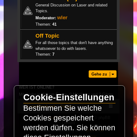
General Discussion on Laser and related
Topics.
wler
Moderator:
Themen:
41
Off Topic
For all those topics that don't have anything
whatsoever to do with lasers.
Themen:
7
Gehe zu
WER IST ONLINE?
Mitglieder in diesem Forum: 0 Mitglieder und 2 Gäste
Cookie-Einstellungen
Bestimmen Sie welche
LaserFreak.net
Forum
Cookies gespeichert
Powered by
phpBB
® Forum Software © phpBB
Limited
werden dürfen. Sie können
Deutsche Übersetzung durch
phpBB.de