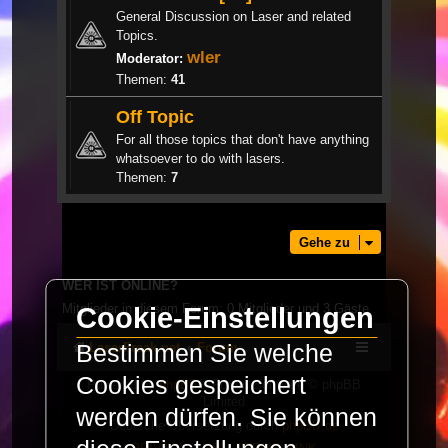
General Discussion on Laser and related
Topics.
wler
Moderator:
Themen:
41
Off Topic
For all those topics that don't have anything
whatsoever to do with lasers.
Themen:
7
Gehe zu
WER IST ONLINE?
Mitglieder in diesem Forum: 0 Mitglieder und 3 Gäste
Cookie-Einstellungen
Bestimmen Sie welche
LaserFreak.net
Forum
Cookies gespeichert
Powered by
phpBB
® Forum Software © phpBB
Limited
werden dürfen. Sie können
Deutsche Übersetzung durch
phpBB.de