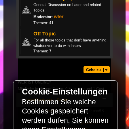
General Discussion on Laser and related
Topics.
wler
Moderator:
Themen:
41
Off Topic
For all those topics that don't have anything
whatsoever to do with lasers.
Themen:
7
Gehe zu
WER IST ONLINE?
Mitglieder in diesem Forum: 0 Mitglieder und 1 Gast
Cookie-Einstellungen
Bestimmen Sie welche
LaserFreak.net
Forum
Cookies gespeichert
Powered by
phpBB
® Forum Software © phpBB
Limited
werden dürfen. Sie können
Deutsche Übersetzung durch
phpBB.de