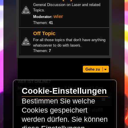
General Discussion on Laser and related
Topics.
wler
Moderator:
Themen:
41
Off Topic
For all those topics that don't have anything
whatsoever to do with lasers.
Themen:
7
Gehe zu
WER IST ONLINE?
Mitglieder in diesem Forum: 0 Mitglieder und 1 Gast
Cookie-Einstellungen
Bestimmen Sie welche
LaserFreak.net
Forum
Cookies gespeichert
Powered by
phpBB
® Forum Software © phpBB
Limited
werden dürfen. Sie können
Deutsche Übersetzung durch
phpBB.de