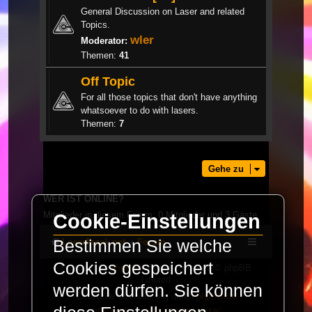
General Discussion on Laser and related
Topics.
wler
Moderator:
Themen:
41
Off Topic
For all those topics that don't have anything
whatsoever to do with lasers.
Themen:
7
Gehe zu
WER IST ONLINE?
Mitglieder in diesem Forum: 0 Mitglieder und 3 Gäste
Cookie-Einstellungen
Bestimmen Sie welche
LaserFreak.net
Forum
Cookies gespeichert
Powered by
phpBB
® Forum Software © phpBB
Limited
werden dürfen. Sie können
Deutsche Übersetzung durch
phpBB.de