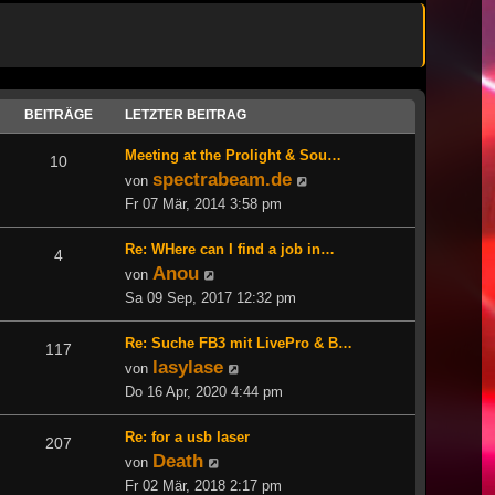
BEITRÄGE
LETZTER BEITRAG
Meeting at the Prolight & Sou…
10
spectrabeam.de
Neuester
von
Beitrag
Fr 07 Mär, 2014 3:58 pm
Re: WHere can I find a job in…
4
Anou
Neuester
von
Beitrag
Sa 09 Sep, 2017 12:32 pm
Re: Suche FB3 mit LivePro & B…
117
lasylase
Neuester
von
Beitrag
Do 16 Apr, 2020 4:44 pm
Re: for a usb laser
207
Death
Neuester
von
Beitrag
Fr 02 Mär, 2018 2:17 pm