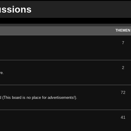
ussions
THEMEN
7
2
re.
72
d (This board is no place for advertisements!).
41