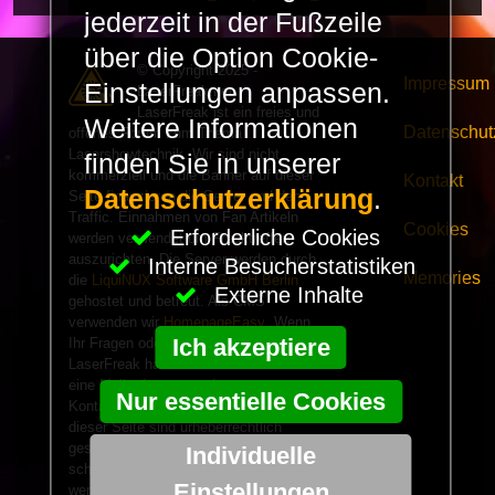
jederzeit in der Fußzeile
über die Option Cookie-
© Copyright 2025 -
Impressum
Einstellungen anpassen.
LaserFreak.net
LaserFreak ist ein freies und
Weitere Informationen
Datenschut
offenes Forum zum Thema
Lasershowtechnik. Wir sind nicht
finden Sie in unserer
kommerziell und die Banner auf dieser
Kontakt
Datenschutzerklärung
.
Seite finanzieren die Server und den
Traffic. Einnahmen von Fan Artikeln
Cookies
Erforderliche Cookies
werden verwendet um Freaktreffen
auszurichten. Die Server werden durch
Interne Besucherstatistiken
Memories
die
LiquiNUX Software GmbH Berlin
Externe Inhalte
gehostet und betreut. Als CMS
verwenden wir
HomepageEasy
. Wenn
Ich akzeptiere
Ihr Fragen oder Beschwerden zu
LaserFreak habt schickt und einfach
eine Mail oder verwendet unser
Nur essentielle Cookies
Kontaktformular. Alle Informationen auf
dieser Seite sind urheberrechtlich
geschützt und dürfen nicht ohne
Individuelle
schriftliche Genehmigung verwendet
Einstellungen
werden. Wir übernehmen keine Gewähr