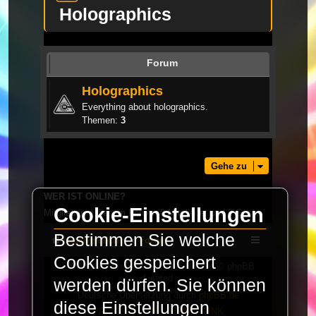
Holographics
Forum
Holographics
Everything about holographics.
Themen:
3
Gehe zu
WER IST ONLINE?
Cookie-Einstellungen
Mitglieder in diesem Forum: 0 Mitglieder und 2 Gäste
Bestimmen Sie welche
LaserFreak.net
Forum
Cookies gespeichert
Powered by
phpBB
® Forum Software © phpBB
Limited
werden dürfen. Sie können
Deutsche Übersetzung durch
phpBB.de
diese Einstellungen
PRIVACY_LINK
|
TERMS_LINK