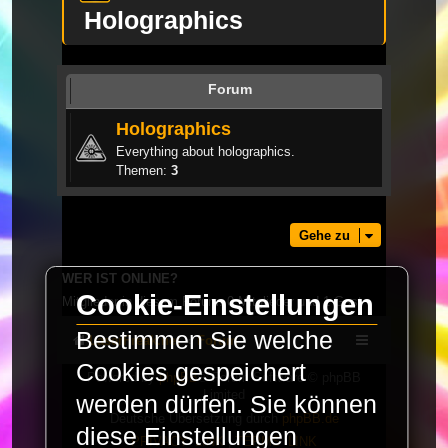
Holographics
Forum
Holographics
Everything about holographics.
Themen:
3
Gehe zu
WER IST ONLINE?
Cookie-Einstellungen
Mitglieder in diesem Forum: 0 Mitglieder und 1 Gast
Bestimmen Sie welche
LaserFreak.net
Forum
Cookies gespeichert
Powered by
phpBB
® Forum Software © phpBB
Limited
werden dürfen. Sie können
Deutsche Übersetzung durch
phpBB.de
diese Einstellungen
PRIVACY_LINK
|
TERMS_LINK