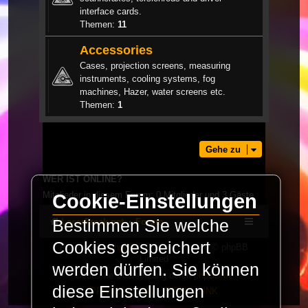
interface cards.
Themen:
11
Accessories
Cases, projection screens, measuring
instruments, cooling systems, fog
machines, Hazer, water screens etc.
Themen:
1
Gehe zu
WER IST ONLINE?
Mitglieder in diesem Forum: 0 Mitglieder und 3 Gäste
Cookie-Einstellungen
Bestimmen Sie welche
LaserFreak.net
Forum
Cookies gespeichert
Powered by
phpBB
® Forum Software © phpBB
Limited
werden dürfen. Sie können
Deutsche Übersetzung durch
phpBB.de
diese Einstellungen
PRIVACY_LINK
|
TERMS_LINK