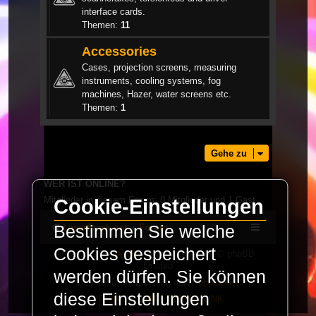
interface cards.
Themen:
11
Accessories
Cases, projection screens, measuring
instruments, cooling systems, fog
machines, Hazer, water screens etc.
Themen:
1
Gehe zu
WER IST ONLINE?
Mitglieder in diesem Forum: 0 Mitglieder und 1 Gast
Cookie-Einstellungen
Bestimmen Sie welche
LaserFreak.net
Forum
Cookies gespeichert
Powered by
phpBB
® Forum Software © phpBB
Limited
werden dürfen. Sie können
Deutsche Übersetzung durch
phpBB.de
diese Einstellungen
PRIVACY_LINK
|
TERMS_LINK