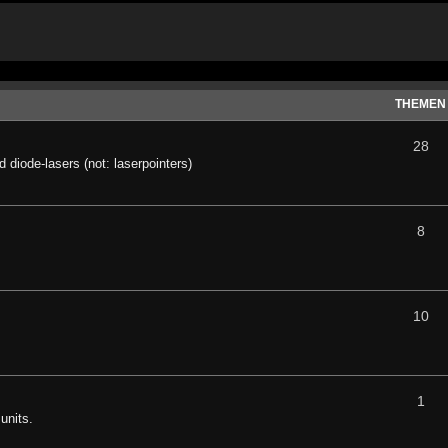
THEMEN
28
diode-lasers (not: laserpointers)
8
10
1
units.