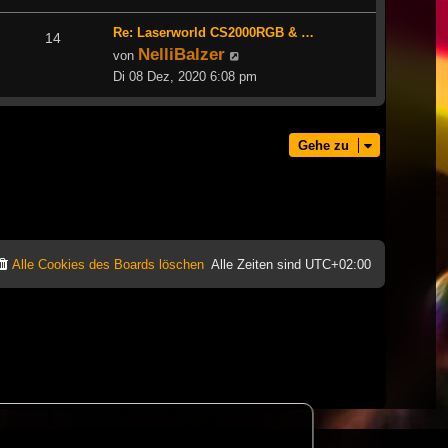
Re: Laserworld CS2000RGB & …
14
NelliBalzer
Neuester
von
Beitrag
Di 08 Dez, 2020 6:08 pm
Gehe zu
Alle Cookies des Boards löschen
Alle Zeiten sind
UTC+02:00