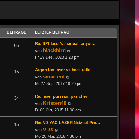
BEITRÄGE
LETZTER BEITRAG
Re: SPI laser's manual, anyon…
66
blackbird
Neuester
von
Beitrag
Fr 29 Dez, 2023 1:23 pm
Argon Ion laser vs back refle…
15
smartcut
Neuester
von
Beitrag
Mi 27 Sep, 2017 10:20 pm
Re: laser puissant pas cher
34
Kristen46
Neuester
von
Beitrag
Di 06 Okt, 2015 11:00 am
Re: ND YAG LASER Netzteil Pro…
15
VDX
Neuester
von
Beitrag
Mo 20 Mai, 2019 4:36 pm