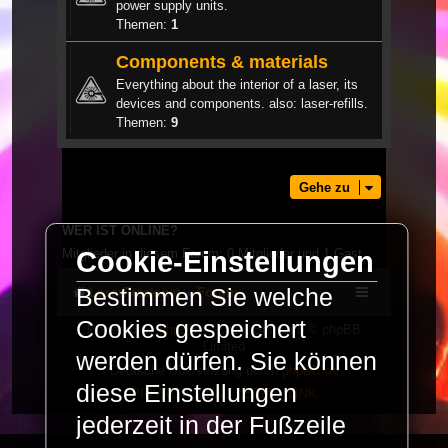
power supply units.
Themen:
1
Components & materials
Everything about the interior of a laser, its
devices and components. also: laser-refills.
Themen:
9
Gehe zu
WER IST ONLINE?
Mitglieder in diesem Forum: 0 Mitglieder und 1 Gast
Cookie-Einstellungen
Bestimmen Sie welche
LaserFreak.net
Forum
Cookies gespeichert
Powered by
phpBB
® Forum Software © phpBB
Limited
werden dürfen. Sie können
Deutsche Übersetzung durch
phpBB.de
diese Einstellungen
PRIVACY_LINK
|
TERMS_LINK
jederzeit in der Fußzeile