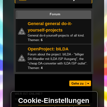
Forum
General general do-it-
yourself-projects
General do-it-yourself-projects of all kind.
Themen:
6
OpenProject: bILDA
Forum about the project: bILDA - "billiger
DA-Wandler mit ILDA ISP Ausgang", the
"cheap DA-converter with ILDA ISP outlet".
Themen:
4
Gehe zu
WER IST ONLINE?
Cookie-Einstellungen
Mitglieder in diesem Forum: 0 Mitglieder und 2 Gäste